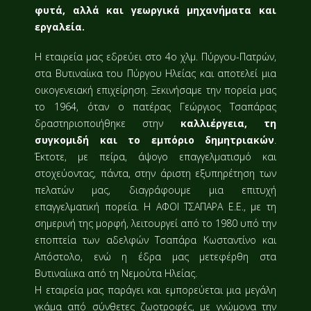
φυτά, αλλά και γεωργικά μηχανήματα και
εργαλεία.
Η εταιρεία μας εδρεύει στο 4ο χλμ. Πύργου-Πατρών,
στα Βυτιναίικα του Πύργου Ηλείας και αποτελεί μια
οικογενειακή επιχείρηση. Ξεκινήσαμε την πορεία μας
το 1964, όταν ο πατέρας Γεώργιος Τσαπάρας
δραστηριοποιήθηκε στην
καλλιέργεια, τη
συγκομιδή και το εμπόριο δημητριακών
.
Έκτοτε, με πείρα, άψογο επαγγελματισμό και
στοχεύοντας, πάντα, στην άριστη εξυπηρέτηση των
πελατών μας, διαγράφουμε μια επιτυχή
επαγγελματική πορεία. Η ΑΦΟΙ ΤΣΑΠΑΡΑ Ε.Ε., με τη
σημερινή της μορφή, λειτουργεί από το 1980 υπό την
εποπτεία των αδελφών Τσαπάρα Κωσταντίνο και
Απόστολο, ενώ η έδρα μας μετεφέρθη στα
Βυτιναίιικα από τη Νεμούτα Ηλείας.
Η εταιρεία μας παράγει και εμπορεύεται μια μεγάλη
γκάμα από σύνθετες ζωοτροφές, με γνώμονα την