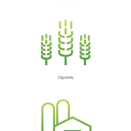
Ξήρανση