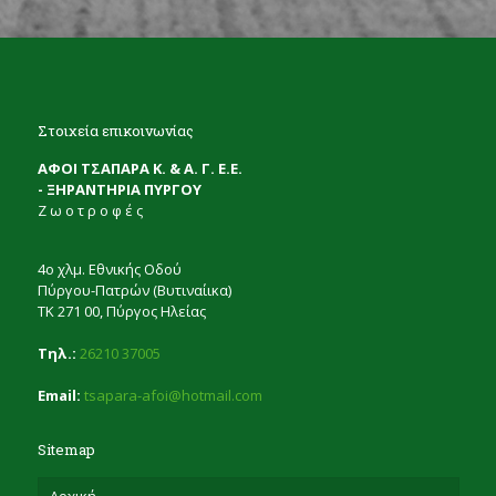
Στοιχεία επικοινωνίας
ΑΦΟΙ ΤΣΑΠΑΡΑ Κ. & Α. Γ. Ε.Ε.
- ΞΗΡΑΝΤΗΡΙΑ ΠΥΡΓΟΥ
Ζ ω ο τ ρ ο φ έ ς
4ο χλμ. Εθνικής Οδού
Πύργου-Πατρών (Βυτιναίικα)
ΤΚ 271 00, Πύργος Ηλείας
Τηλ.:
26210 37005
Email:
tsapara-afoi@hotmail.com
Sitemap